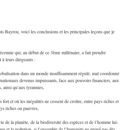
 Bayrou, voici les conclusions et les principales leçons que je
cennie qui, au début de ce 3ème millénaire, a fait prendre
à leurs dirigeants :
 globalisation dans un monde insuffisamment régulé, mal coordonné
ernationaux devenus impuissants, face aux pouvoirs financiers, aux
s, ainsi qu’aux tyrannies,
fort et où les inégalités ne cessent de croître, entre pays riches et
ays riches ou pauvres,
e de la planète, de la biodiversité des espèces et de l’homme lui-
ue et la pollution, si l’ensemble de l’humanité ne prend pas dès