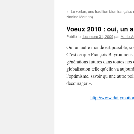
au
←
Le verlan, une tradition bien française
contenu
Nadine Morano)
Voeux 2010 : oui, un 
Publié le
décembre 31, 2009
par
Marie-A
Oui un autre monde est possible, si 
C’est ce que François Bayrou nous so
générations futures dans toutes nos d
globalisation telle qu’elle va aujourd
l’optimisme, savoir qu’une autre polit
décourager ».
http://www.dailymotio