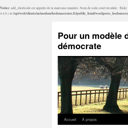
Notice
: add_shortcode est appelée de la mauvaise manière. Nom de code court invalide : flickr v
4.4.0.) in
/opt/web/clients/m/modem/lesdemocrates.fr/public_html/wordpress_lesdemocra
Pour un modèle d
démocrate
Accueil
À propos
Aller