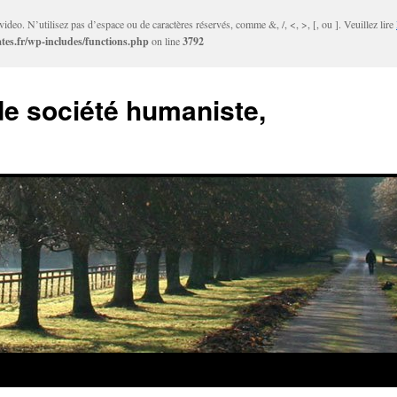
ideo. N’utilisez pas d’espace ou de caractères réservés, comme &, /, <, >, [, ou ]. Veuillez lire
tes.fr/wp-includes/functions.php
on line
3792
e société humaniste,