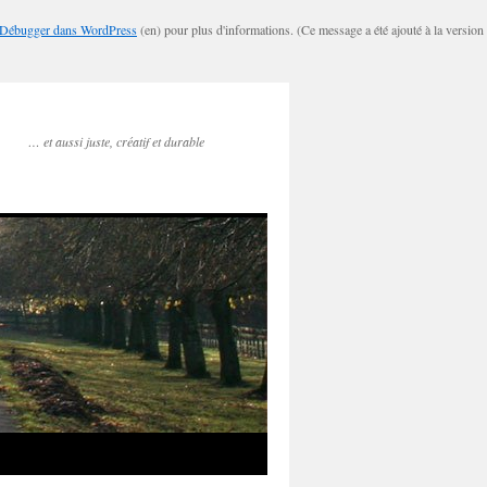
Débugger dans WordPress
(en) pour plus d'informations. (Ce message a été ajouté à la version
… et aussi juste, créatif et durable