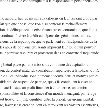
ent de l’activité économique et à la responsabilité personnelle des
me aujourd’hui, de mentir aux citoyens en leur laissant croire par
ait quelque chose, que l’on a su contenir le réchauffement
tion, la délinquance, la crise financière et économique, que l’on a
 continuer à vivre à crédit au dépens des générations futures,
aleurs de la république, que le parlement et l’indépendance de la
 les abus de pouvoirs croissants imposent leur loi, qu’un pouvoir
sateur paraisse rassurant et protecteur dans ce contexte d’inquiétude.
t général passe par une mise sous contrainte des aspirations
n, du confort matériel, contribution supérieure à la solidarité …),
able si les individus sont intimement convaincus et motivés par les
lidarité, de respect, de partage, que s’ils continuent à viser en
t matérialistes, un profit financier à court terme, un confort
s responsabilités et la conscience d’un monde menaçant, par refuge
faut trouver un juste équilibre entre la priorité environnementale,
 favoriser la création, tout en retrouvant les valeurs essentielles,