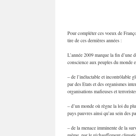
Pour compléter ces voeux de François
tire de ces dernières années :
L’année 2009 marque la fin d’une dé
conscience aux peuples du monde et 
– de l’inéluctable et incontrôlable
par des Etats et des organismes int
organisations mafieuses et terroriste
– d’un monde où règne la loi du plus 
pays pauvres ainsi qu’au sein des p
– de la menace imminente de la survi
même, par le réchauffement climatiq