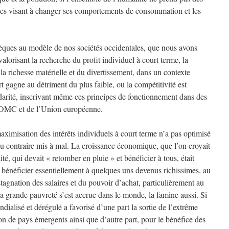
ues visant à changer ses comportements de consommation et les
èques au modèle de nos sociétés occidentales, que nous avons
alorisant la recherche du profit individuel à court terme, la
la richesse matérielle et du divertissement, dans un contexte
 gagne au détriment du plus faible, ou la compétitivité est
lidarité, inscrivant même ces principes de fonctionnement dans des
l’OMC et de l’Union européenne.
ximisation des intérêts individuels à court terme n’a pas optimisé
a au contraire mis à mal. La croissance économique, que l’on croyait
é, qui devait « retomber en pluie » et bénéficier à tous, était
ée bénéficier essentiellement à quelques uns devenus richissimes, au
stagnation des salaires et du pouvoir d’achat, particulièrement au
a grande pauvreté s’est accrue dans le monde, la famine aussi. Si
dialisé et dérégulé a favorisé d’une part la sortie de l’extrême
on de pays émergents ainsi que d’autre part, pour le bénéfice des