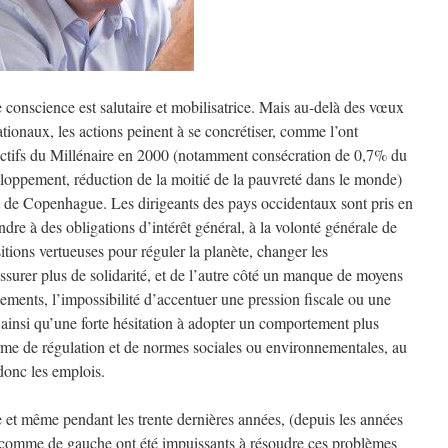
e conscience est salutaire et mobilisatrice. Mais au-delà des vœux
tionaux, les actions peinent à se concrétiser, comme l’ont
jectifs du Millénaire en 2000 (notamment consécration de 0,7% du
eloppement, réduction de la moitié de la pauvreté dans le monde)
 de Copenhague. Les dirigeants des pays occidentaux sont pris en
ndre à des obligations d’intérêt général, à la volonté générale de
itions vertueuses pour réguler la planète, changer les
urer plus de solidarité, et de l’autre côté un manque de moyens
ements, l’impossibilité d’accentuer une pression fiscale ou une
 ainsi qu’une forte hésitation à adopter un comportement plus
erme de régulation et de normes sociales ou environnementales, au
 donc les emplois.
e et même pendant les trente dernières années, (depuis les années
 comme de gauche ont été impuissants à résoudre ces problèmes