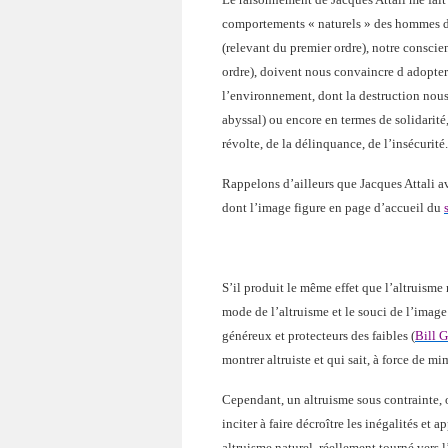
comportements « naturels » des hommes dan
(relevant du premier ordre), notre consci
ordre), doivent nous convaincre d adopter u
l’environnement, dont la destruction nous
abyssal) ou encore en termes de solidarité
révolte, de la délinquance, de l’insécurité.
Rappelons d’ailleurs que Jacques Attali a
dont l’image figure en page d’accueil du
S’il produit le même effet que l’altruisme 
mode de l’altruisme et le souci de l’image 
généreux et protecteurs des faibles (
Bill G
montrer altruiste et qui sait, à force de mi
Cependant, un altruisme sous contrainte, o
inciter à faire décroître les inégalités et 
altruisme naturel, réellement tourné vers l