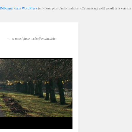
Débugger dans WordPress
(en) pour plus d'informations. (Ce message a été ajouté à la version
… et aussi juste, créatif et durable