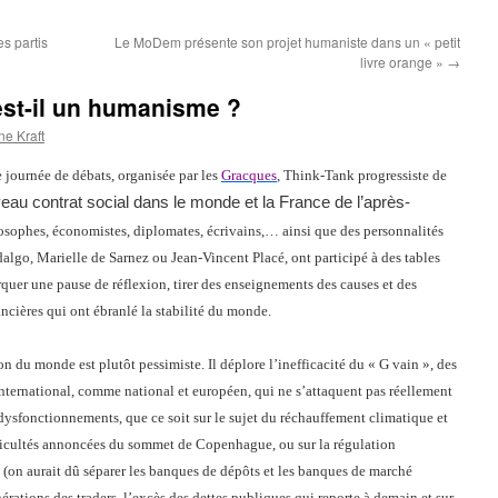
es partis
Le MoDem présente son projet humaniste dans un « petit
livre orange »
→
 est-il un humanisme ?
e Kraft
journée de débats, organisée par les
Gracques
, Think-Tank progressiste de
au contrat social dans le monde et la France de l’après-
losophes, économistes, diplomates, écrivains,… ainsi que des personnalités
go, Marielle de Sarnez ou Jean-Vincent Placé, ont participé à des tables
quer une pause de réflexion, tirer des enseignements des causes et des
cières qui ont ébranlé la stabilité du monde.
on du monde est plutôt pessimiste. Il déplore l’inefficacité du « G vain », des
ternational, comme national et européen, qui ne s’attaquent pas réellement
dysfonctionnements, que ce soit sur le sujet du réchauffement climatique et
ifficultés annoncées du sommet de Copenhague, ou sur la régulation
 (on aurait dû séparer les banques de dépôts et les banques de marché
érations des traders, l’excès des dettes publiques qui reporte à demain et sur