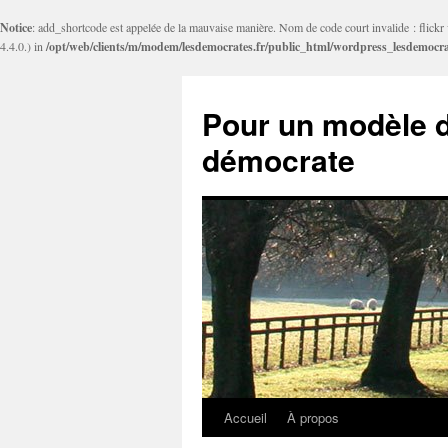
Notice
: add_shortcode est appelée de la mauvaise manière. Nom de code court invalide : flickr v
4.4.0.) in
/opt/web/clients/m/modem/lesdemocrates.fr/public_html/wordpress_lesdemocra
Pour un modèle d
démocrate
Accueil
À propos
Aller