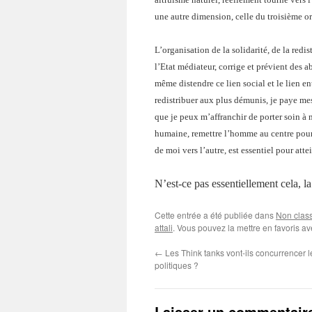
une autre dimension, celle du troisième or
L’organisation de la solidarité, de la redis
l’Etat médiateur, corrige et prévient des a
même distendre ce lien social et le lien en
redistribuer aux plus démunis, je paye mes
que je peux m’affranchir de porter soin à 
humaine, remettre l’homme au centre pour
de moi vers l’autre, est essentiel pour atte
N’est-ce pas essentiellement cela, l
Cette entrée a été publiée dans
Non clas
attali
. Vous pouvez la mettre en favoris a
←
Les Think tanks vont-ils concurrencer l
politiques ?
Laisser un commentair